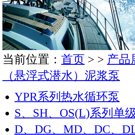
当前位置：
首页
> >
产品
（悬浮式潜水）泥浆泵
YPR系列热水循环泵
S、SH、OS(L)系列
D、DG、MD、DC、D