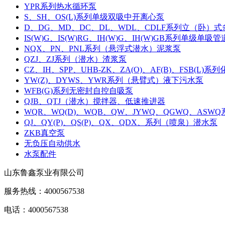
YPR系列热水循环泵
S、SH、OS(L)系列单级双吸中开离心泵
D、DG、MD、DC、DL、WDL、CDLF系列立（卧）
IS(W)G、IS(W)RG、IH(W)G、IH(W)GB系列单级单吸
NQX、PN、PNL系列（悬浮式潜水）泥浆泵
QZJ、ZJ系列（潜水）渣浆泵
CZ、IH、SPP、UHB-ZK、ZA(O)、AF(B)、FSB(L
YW(Z)、DYWS、YWR系列（悬臂式）液下污水泵
WFB(G)系列无密封自控自吸泵
QJB、QTJ（潜水）搅拌器、低速推进器
WQR、WQ(D)、WQB、QW、JYWQ、QGWQ、AS
QJ、QY(P)、QS(P)、QX、QDX、系列（喷泉）潜水泵
ZKB真空泵
无负压自动供水
水泵配件
山东鲁鑫泵业有限公司
服务热线：4000567538
电话：4000567538