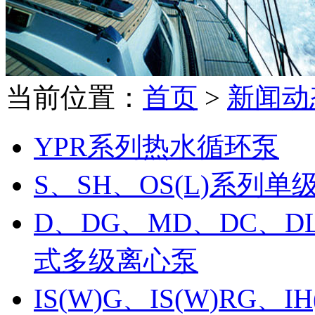
当前位置：
首页
>
新闻动
YPR系列热水循环泵
S、SH、OS(L)系列
D、DG、MD、DC、D
式多级离心泵
IS(W)G、IS(W)RG、